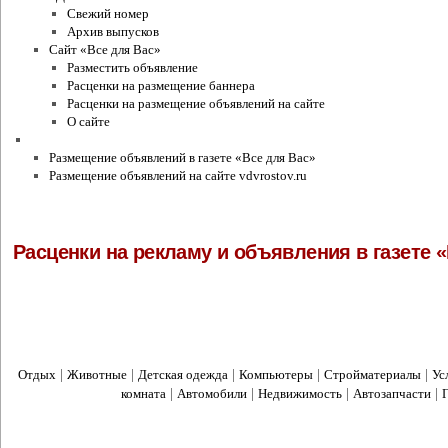
Свежий номер
Архив выпусков
Сайт «Все для Вас»
Разместить объявление
Расценки на размещение баннера
Расценки на размещение объявлений на сайте
О сайте
Условия и правила
Размещение объявлений в газете «Все для Вас»
Размещение объявлений на сайте vdvrostov.ru
Расценки на рекламу и объявления в газете 
|
|
|
|
|
Отдых
Животные
Детская одежда
Компьютеры
Стройматериалы
Ус
|
|
|
|
комната
Автомобили
Недвижимость
Автозапчасти
сайт объявлений
2012 © Все для Вас -
. Все права защищены. 12+