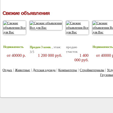
Свежие объявления
, этаж:
продаю
Недвижимость
Недвижимость
Продам 3 комн.
участок
3/5
от 40000 р.
1 200 000
руб.
1 400
от 40000 
2
площадь: 60/17/10 м
,
000
руб.
|
|
|
|
|
Отдых
Животные
Детская одежда
Компьютеры
Стройматериалы
Усл
Грузовы
сайт объявлений
2012 © Все для Вас -
. Все права защищены. 12+
Адрес: г. Ростов-на-Дону, ул. Каяни, д. 14/1
Тел.: +7 (863) 251-26-36, 251-09-56