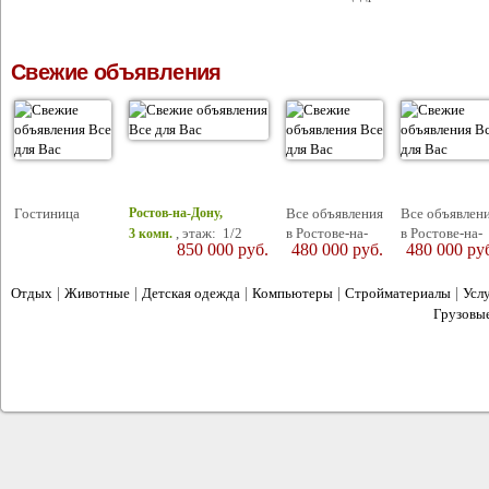
Свежие объявления
Гостиница
Все объявления
Все объявлен
Ростов-на-Дону,
, этаж: 1/2
в Ростове-на-
в Ростове-на-
3 комн.
850 000
руб.
480 000
руб.
480 000
ру
2
Дону /
Дону /
площадь: 80/30/15 м
,
Недвижимость
Недвижимост
|
|
|
/ Дома, дачи,
|
/ Дома, дачи,
|
Отдых
Животные
Детская одежда
Компьютеры
Стройматериалы
Усл
коттеджи /
коттеджи /
Грузовы
Купить / Дома
Купить / Дома
сайт объявлений
2012 © Все для Вас -
. Все права защищены. 12+
Адрес: г. Ростов-на-Дону, ул. Каяни, д. 14/1
Тел.: +7 (863) 251-26-36, 251-09-56