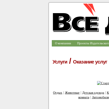
О компании
Проекты Издательског
/
Услуги
Оказание услуг
|
|
|
Отдых
Животные
Детская одежда
К
|
комната
Автомобили