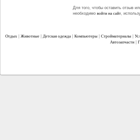
Для того, чтобы оставить отзыв и
необходимо
войти на сайт
, использ
|
|
|
|
|
Отдых
Животные
Детская одежда
Компьютеры
Стройматериалы
Ус
|
Автозапчасти
сайт объявлений
2012 © Все для Вас -
. Все права защищены. 12+
Адрес: г. Ростов-на-Дону, ул. Каяни, д. 14/1
Тел.: +7 (863) 251-26-36, 251-09-56