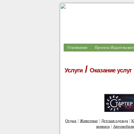
О компании
Проекты Издательског
/
Услуги
Оказание услуг
|
|
|
Отдых
Животные
Детская одежда
К
|
комната
Автомобили